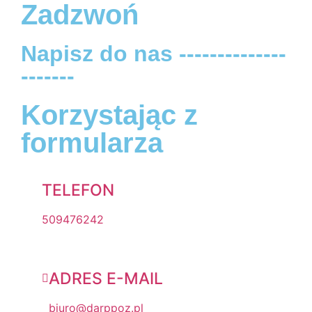
Zadzwoń
Napisz do nas --------------
-------
Korzystając z
formularza
TELEFON
509476242
ADRES E-MAIL
biuro@darppoz.pl