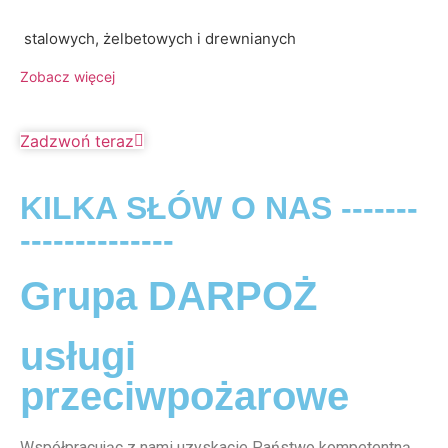
stalowych, żelbetowych i drewnianych
Zobacz więcej
Zadzwoń teraz
KILKA SŁÓW O NAS -------
--------------
Grupa DARPOŻ
usługi
przeciwpożarowe
Współpracując z nami uzyskacie Państwo kompetentną