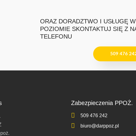
ORAZ DORADZTWO I USŁUGĘ 
POZIOMIE SKONTAKTUJ SIĘ Z 
TELEFONU
509 476 24
s
Zabezpieczenia PPOŻ.
509 476 242
.
Ż
biuro@darppoz.pl
ppoż.