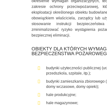
określenie wymagań organizacyjnych, t
zakresie ochrony przeciwpożarowej, k
eksploatacji określonego obiektu budowlaneg
obowiązkiem właściciela, zarządcy lub u
stosowanie instrukcji bezpieczeńs
zminimalizować ryzyko wystąpienia poż
bezpiecznej eliminacji.
OBIEKTY DLA KTÓRYCH WYMAG
BEZPIECZEŃSTWA POŻAROWE
budynki użyteczności publicznej (urz
przedszkola, szpitale, itp.);
budynki zamieszkania zbiorowego (h
domy wczasowe, domy opieki);
hale produkcyjne;
hale magazynowe;