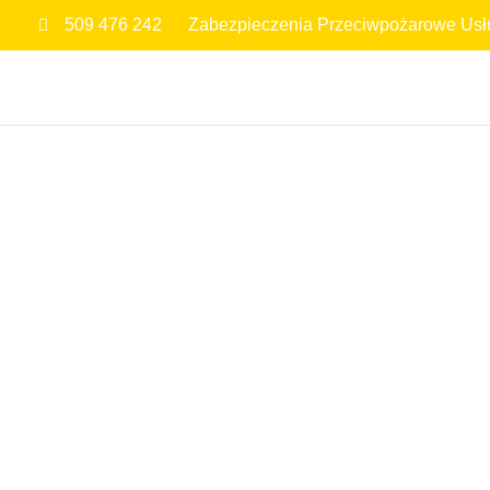
509 476 242
Zabezpieczenia Przeciwpożarowe Usł