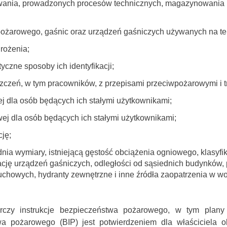
wania, prowadzonych procesów technicznych, magazynowania i 
ożarowego, gaśnic oraz urządzeń gaśniczych używanych na ter
rożenia;
yczne sposoby ich identyfikacji;
eń, w tym pracowników, z przepisami przeciwpożarowymi i treś
j dla osób będących ich stałymi użytkownikami;
ej dla osób będących ich stałymi użytkownikami;
cję;
nia wymiary, istniejącą gęstość obciążenia ogniowego, klasyfik
lizację urządzeń gaśniczych, odległości od sąsiednich budynków
ybuchowych, hydranty zewnętrzne i inne źródła zaopatrzenia w
rczy instrukcje bezpieczeństwa pożarowego, w tym plany
wa pożarowego (BIP) jest potwierdzeniem dla właściciela ob