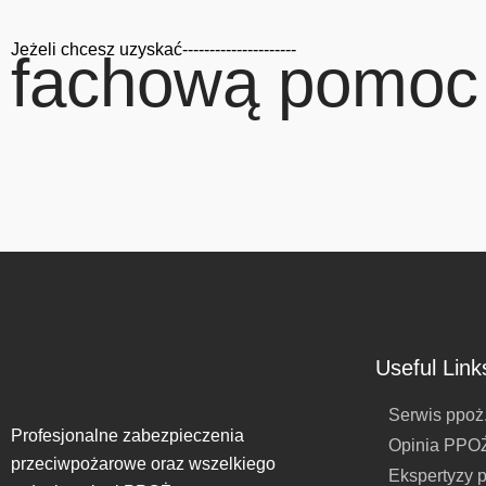
Jeżeli chcesz uzyskać---------------------
fachową pomoc
Useful Link
Serwis ppoż
Profesjonalne zabezpieczenia
Opinia PPO
przeciwpożarowe oraz wszelkiego
Ekspertyzy 