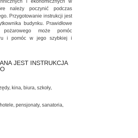
echnicznych i ekonomicznych w
tóre należy poczynić podczas
o. Przygotowanie instrukcji jest
żytkownika budynku. Prawidłowe
twa pożarowego może pomóc
aru i pomóc w jego szybkiej i
ANA JEST INSTRUKCJA
GO
ędy, kina, biura, szkoły,
otele, pensjonaty, sanatoria,