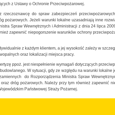
ących z Ustawy o Ochronie Przeciwpożarowej.
 rzeczoznawcę do spraw zabezpieczeń przeciwpożarowych je
g pożarowych. Jeżeli warunki lokalne uzasadniają inne rozw
stra Spraw Wewnętrznych i Administracji z dnia 24 lipca 200
wnież zapewnić niepogorszenie warunków ochrony przeciwpoża
idualnie z każdym klientem, a jej wysokość zależy w szczegól
atwopalnych oraz lokalizacji miejsca pracy.
ertyzę ppoż. jest niespełnienie wymagań dotyczących przeci
budowlanego. W sytuacji, gdy ze względu na warunki lokalne j
zamiennych do Rozporządzenia Ministra Spraw Wewnętrznych i
 oraz dróg pożarowych. Należy przy tym również zapewnić n
Wojewódzkim Państwowej Straży Pożarnej.