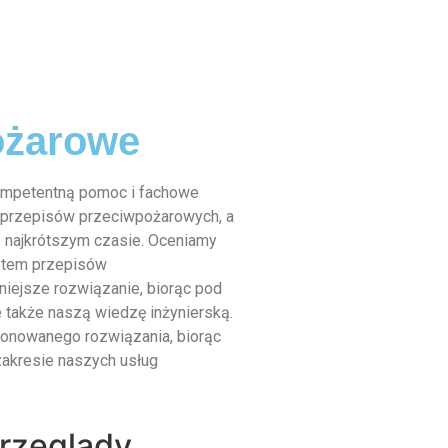
ożarowe
ompetentną pomoc i fachowe
 przepisów przeciwpożarowych, a
 najkrótszym czasie. Oceniamy
kątem przepisów
iejsze rozwiązanie, biorąc pod
 także naszą wiedzę inżynierską.
nowanego rozwiązania, biorąc
akresie naszych usług
rzeglądy