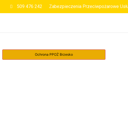
509 476 242
Zabezpieczenia Przeciwpożarowe Usł