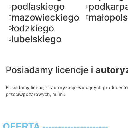
podlaskiego
podkarp
mazowieckiego
małopols
łodzkiego
lubelskiego
Posiadamy licencje i
autory
Posiadamy licencje i autoryzacje wiodących producen
przeciwpożarowych, m. in.:
OFERTA ---------------------