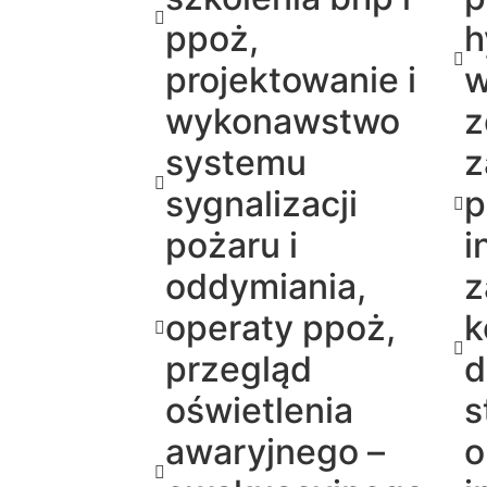
ppoż,
h
projektowanie i
w
wykonawstwo
z
systemu
z
sygnalizacji
p
pożaru i
i
oddymiania,
z
operaty ppoż,
k
przegląd
d
oświetlenia
s
awaryjnego –
o