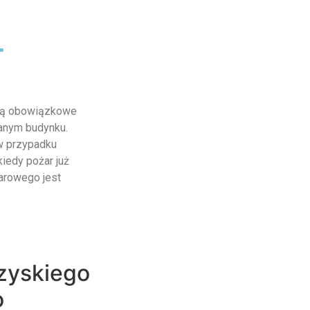
-
 są obowiązkowe
anym budynku.
w przypadku
kiedy pożar już
arowego jest
zyskiego
o