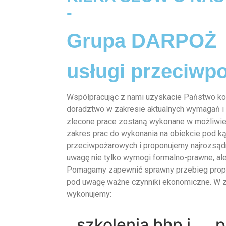
-
Grupa DARPOŻ
usługi przeciwp
Współpracując z nami uzyskacie Państwo k
doradztwo w zakresie aktualnych wymagań i
zlecone prace zostaną wykonane w możliwie
zakres prac do wykonania na obiekcie pod 
przeciwpożarowych i proponujemy najrozsądn
uwagę nie tylko wymogi formalno-prawne, ale
Pomagamy zapewnić sprawny przebieg propo
pod uwagę ważne czynniki ekonomiczne. W z
wykonujemy:
szkolenia bhp i
p