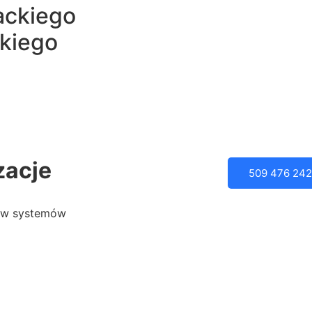
ackiego
kiego
zacje
509 476 242
tów systemów