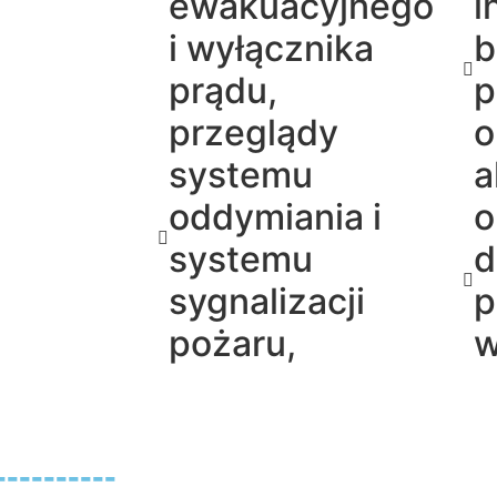
ewakuacyjnego
i
i wyłącznika
b
prądu,
p
przeglądy
o
systemu
a
oddymiania i
o
systemu
d
sygnalizacji
p
pożaru,
w
--------