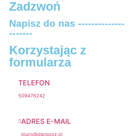
Zadzwoń
Napisz do nas --------------
-------
Korzystając z
formularza
TELEFON
509476242
ADRES E-MAIL
biuro@darppoz.pl