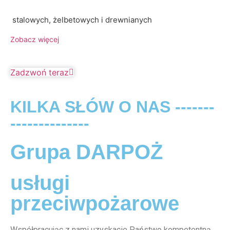
stalowych, żelbetowych i drewnianych
Zobacz więcej
Zadzwoń teraz
KILKA SŁÓW O NAS -------
--------------
Grupa DARPOŻ
usługi
przeciwpożarowe
Współpracując z nami uzyskacie Państwo kompetentną