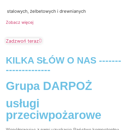
stalowych, żelbetowych i drewnianych
Zobacz więcej
Zadzwoń teraz
KILKA SŁÓW O NAS -------
--------------
Grupa DARPOŻ
usługi
przeciwpożarowe
Współpracując z nami uzyskacie Państwo kompetentną