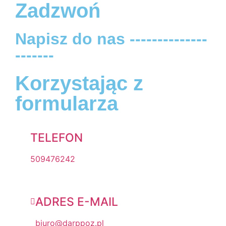
Zadzwoń
Napisz do nas --------------
-------
Korzystając z
formularza
TELEFON
509476242
ADRES E-MAIL
biuro@darppoz.pl