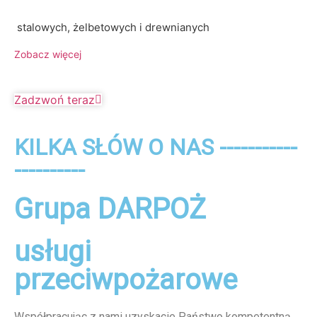
stalowych, żelbetowych i drewnianych
Zobacz więcej
Zadzwoń teraz
KILKA SŁÓW O NAS -----------
----------
Grupa DARPOŻ
usługi
przeciwpożarowe
Współpracując z nami uzyskacie Państwo kompetentną