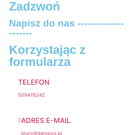
Zadzwoń
Napisz do nas --------------
-------
Korzystając z
formularza
TELEFON
509476242
ADRES E-MAIL
biuro@darppoz.pl