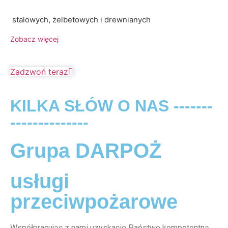
stalowych, żelbetowych i drewnianych
Zobacz więcej
Zadzwoń teraz
KILKA SŁÓW O NAS -------
--------------
Grupa DARPOŻ
usługi
przeciwpożarowe
Współpracując z nami uzyskacie Państwo kompetentną