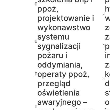
ppoż,
h
projektowanie i
w
wykonawstwo
z
systemu
z
sygnalizacji
p
pożaru i
i
oddymiania,
z
operaty ppoż,
k
przegląd
d
oświetlenia
s
awaryjnego –
o