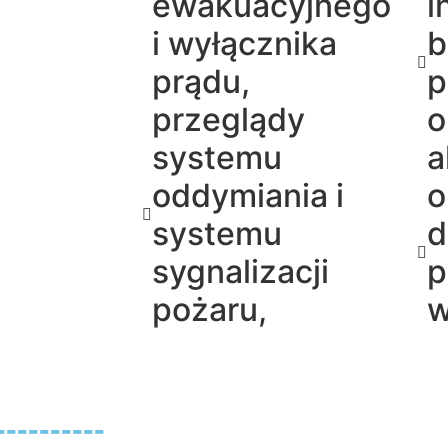
ewakuacyjnego
i
i wyłącznika
b
prądu,
p
przeglądy
o
systemu
a
oddymiania i
o
systemu
d
sygnalizacji
p
pożaru,
w
--------