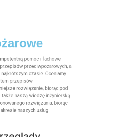
ożarowe
ompetentną pomoc i fachowe
 przepisów przeciwpożarowych, a
 najkrótszym czasie. Oceniamy
kątem przepisów
iejsze rozwiązanie, biorąc pod
 także naszą wiedzę inżynierską.
nowanego rozwiązania, biorąc
akresie naszych usług
rzeglądy