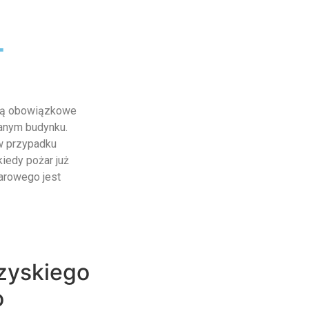
-
 są obowiązkowe
anym budynku.
w przypadku
kiedy pożar już
arowego jest
zyskiego
o