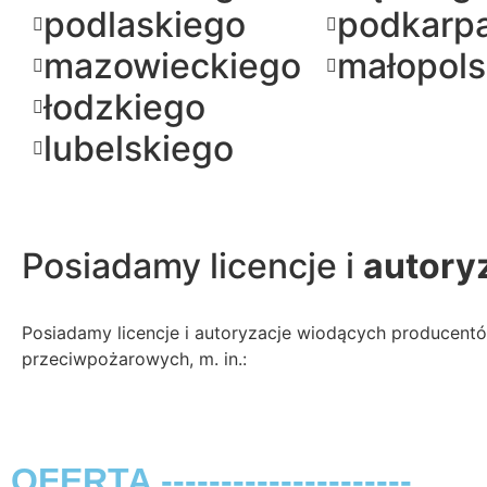
podlaskiego
podkarp
mazowieckiego
małopols
łodzkiego
lubelskiego
Posiadamy licencje i
autory
Posiadamy licencje i autoryzacje wiodących producen
przeciwpożarowych, m. in.:
OFERTA ---------------------