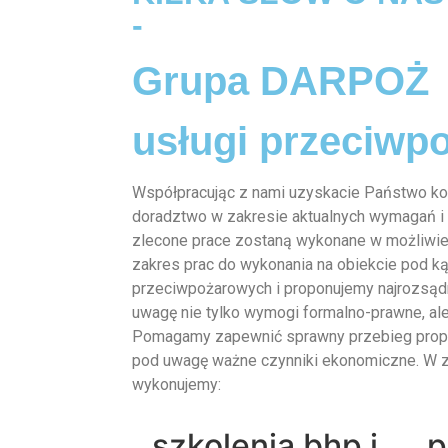
-
Grupa DARPOŻ
usługi przeciwp
Współpracując z nami uzyskacie Państwo k
doradztwo w zakresie aktualnych wymagań i
zlecone prace zostaną wykonane w możliwie
zakres prac do wykonania na obiekcie pod 
przeciwpożarowych i proponujemy najrozsądn
uwagę nie tylko wymogi formalno-prawne, ale
Pomagamy zapewnić sprawny przebieg propo
pod uwagę ważne czynniki ekonomiczne. W z
wykonujemy:
szkolenia bhp i
p