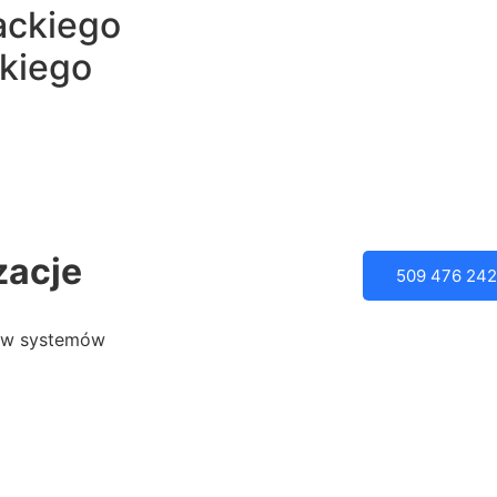
ackiego
kiego
zacje
509 476 242
tów systemów