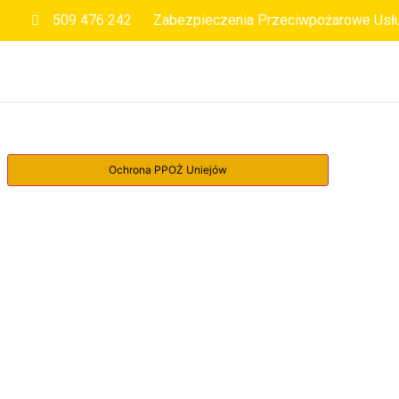
509 476 242
Zabezpieczenia Przeciwpożarowe Usł