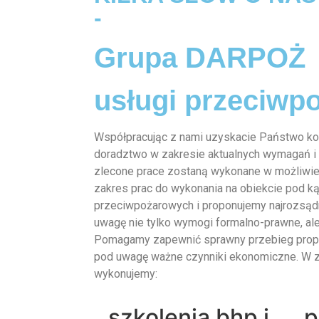
-
Grupa DARPOŻ
usługi przeciwp
Współpracując z nami uzyskacie Państwo k
doradztwo w zakresie aktualnych wymagań i
zlecone prace zostaną wykonane w możliwie
zakres prac do wykonania na obiekcie pod 
przeciwpożarowych i proponujemy najrozsądn
uwagę nie tylko wymogi formalno-prawne, ale
Pomagamy zapewnić sprawny przebieg propo
pod uwagę ważne czynniki ekonomiczne. W z
wykonujemy:
szkolenia bhp i
p