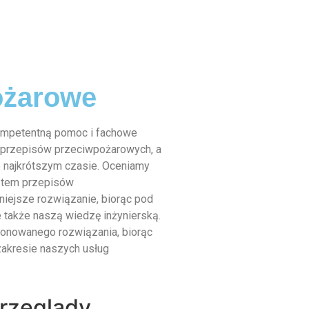
ożarowe
ompetentną pomoc i fachowe
 przepisów przeciwpożarowych, a
 najkrótszym czasie. Oceniamy
kątem przepisów
iejsze rozwiązanie, biorąc pod
 także naszą wiedzę inżynierską.
nowanego rozwiązania, biorąc
akresie naszych usług
rzeglądy