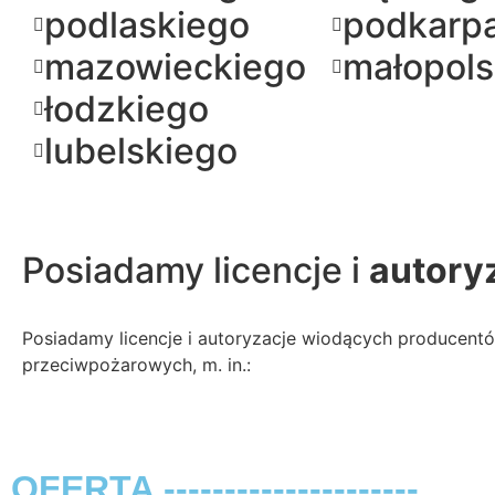
podlaskiego
podkarp
mazowieckiego
małopols
łodzkiego
lubelskiego
Posiadamy licencje i
autory
Posiadamy licencje i autoryzacje wiodących producen
przeciwpożarowych, m. in.:
OFERTA ---------------------