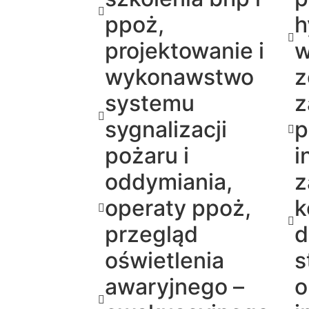
ppoż,
h
projektowanie i
w
wykonawstwo
z
systemu
z
sygnalizacji
p
pożaru i
i
oddymiania,
z
operaty ppoż,
k
przegląd
d
oświetlenia
s
awaryjnego –
o