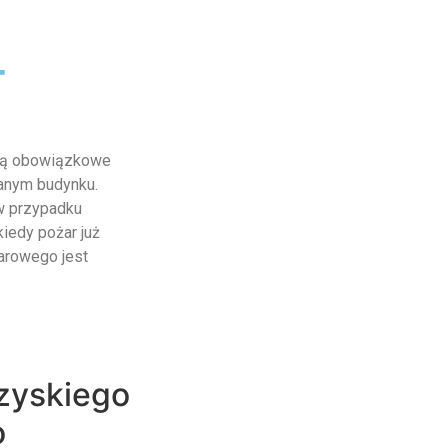
-
 są obowiązkowe
anym budynku.
w przypadku
kiedy pożar już
arowego jest
zyskiego
o