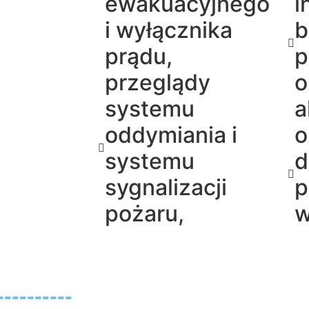
ewakuacyjnego
i
i wyłącznika
b
prądu,
p
przeglądy
o
systemu
a
oddymiania i
o
systemu
d
sygnalizacji
p
pożaru,
w
--------