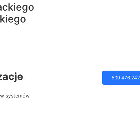
ackiego
kiego
zacje
509 476 242
tów systemów