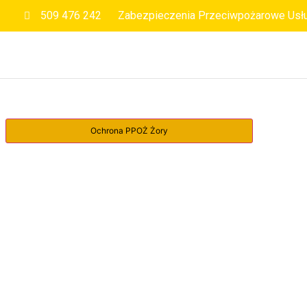
509 476 242
Zabezpieczenia Przeciwpożarowe Usł