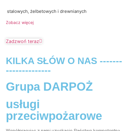
stalowych, żelbetowych i drewnianych
Zobacz więcej
Zadzwoń teraz
KILKA SŁÓW O NAS -------
--------------
Grupa DARPOŻ
usługi
przeciwpożarowe
Współpracując z nami uzyskacie Państwo kompetentną