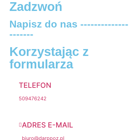
Zadzwoń
Napisz do nas --------------
-------
Korzystając z
formularza
TELEFON
509476242
ADRES E-MAIL
biuro@darppoz.pl