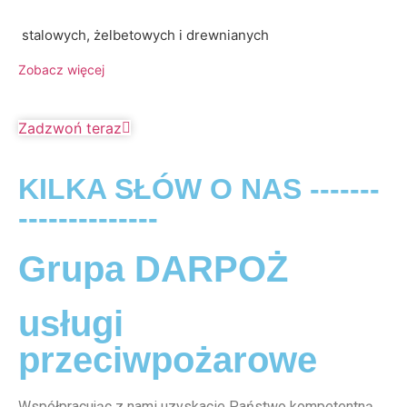
stalowych, żelbetowych i drewnianych
Zobacz więcej
Zadzwoń teraz
KILKA SŁÓW O NAS -------
--------------
Grupa DARPOŻ
usługi
przeciwpożarowe
Współpracując z nami uzyskacie Państwo kompetentną