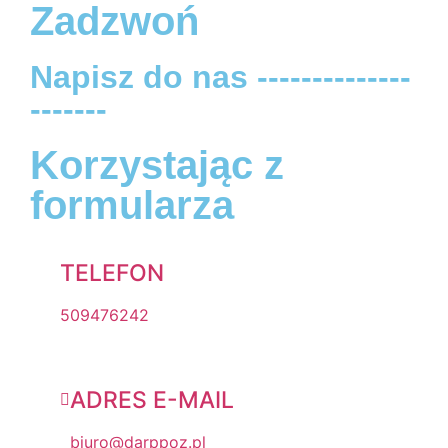
Zadzwoń
Napisz do nas --------------
-------
Korzystając z
formularza
TELEFON
509476242
ADRES E-MAIL
biuro@darppoz.pl