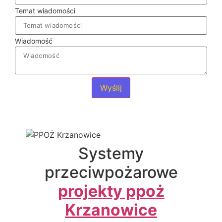
Temat wiadomości
Wiadomość
Wyślij
Systemy
przeciwpożarowe
projekty ppoż
Krzanowice