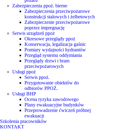
pożaru
Zabezpieczenia ppoż. bierne
Zabezpieczenia przeciwpożarowe
konstrukcji stalowych i żelbetowych
Zabezpieczenie przeciwpożarowe
poprzez impregnację
Serwis urządzeń ppoż
Okresowe przeglądy ppoż
Konserwacja, legalizacja gaśnic
Pomiary wydajności hydrantów
Przegląd systemu oddymiania
Przeglądy drzwi i bram
przeciwpożarowych
Usługi ppoż
Serwis ppoż.
Przygotowanie obiektów do
odbiorów PPOŻ.
Usługi BHP
Ocena ryzyka zawodowego
Plany ewakuacyjne budynków
Przeprowadzenie ćwiczeń próbnej
ewakuacji
Szkolenia pracowników
KONTAKT