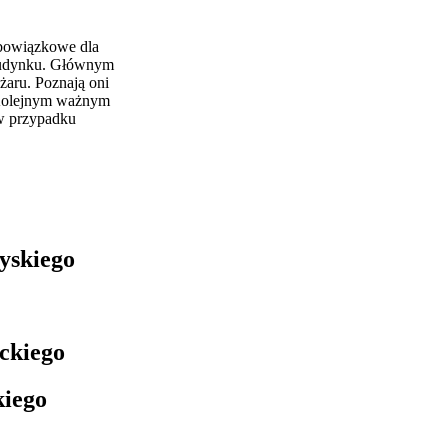
obowiązkowe dla
budynku. Głównym
aru. Poznają oni
. Kolejnym ważnym
w przypadku
yskiego
ckiego
kiego