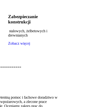
Zabezpieczanie
konstrukcji
stalowych, żelbetowych i
drewnianych
Zobacz więcej
---------
etentną pomoc i fachowe doradztwo w
iwpożarowych, a zlecone prace
ie. Oceniamy zakres prac do