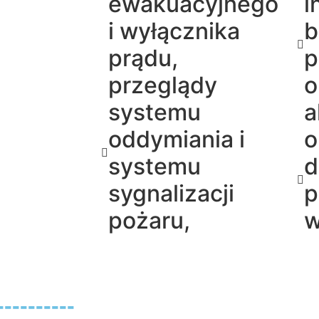
ewakuacyjnego
i
i wyłącznika
b
prądu,
p
przeglądy
o
systemu
a
oddymiania i
o
systemu
d
sygnalizacji
p
pożaru,
w
--------