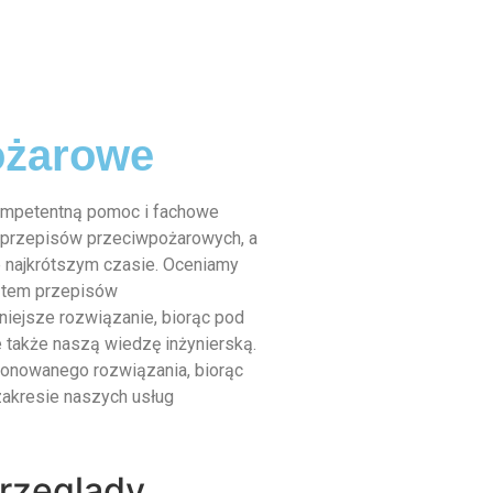
ożarowe
ompetentną pomoc i fachowe
 przepisów przeciwpożarowych, a
 najkrótszym czasie. Oceniamy
kątem przepisów
iejsze rozwiązanie, biorąc pod
 także naszą wiedzę inżynierską.
nowanego rozwiązania, biorąc
akresie naszych usług
rzeglądy