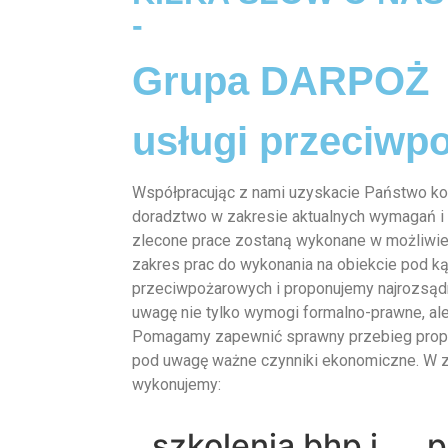
-
Grupa DARPOŻ
usługi przeciwp
Współpracując z nami uzyskacie Państwo k
doradztwo w zakresie aktualnych wymagań i
zlecone prace zostaną wykonane w możliwie
zakres prac do wykonania na obiekcie pod 
przeciwpożarowych i proponujemy najrozsądn
uwagę nie tylko wymogi formalno-prawne, ale
Pomagamy zapewnić sprawny przebieg propo
pod uwagę ważne czynniki ekonomiczne. W z
wykonujemy:
szkolenia bhp i
p