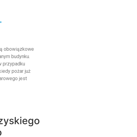
-
 są obowiązkowe
anym budynku.
w przypadku
kiedy pożar już
arowego jest
zyskiego
o