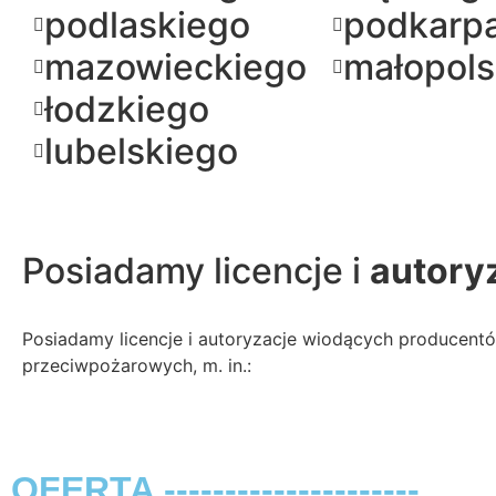
podlaskiego
podkarp
mazowieckiego
małopols
łodzkiego
lubelskiego
Posiadamy licencje i
autory
Posiadamy licencje i autoryzacje wiodących producen
przeciwpożarowych, m. in.:
OFERTA ---------------------