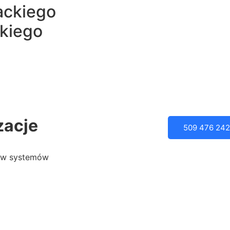
ackiego
kiego
zacje
509 476 242
tów systemów