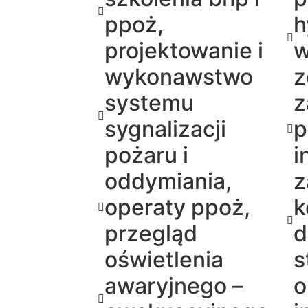
ppoż,
h
projektowanie i
w
wykonawstwo
z
systemu
z
sygnalizacji
p
pożaru i
i
oddymiania,
z
operaty ppoż,
k
przegląd
d
oświetlenia
s
awaryjnego –
o