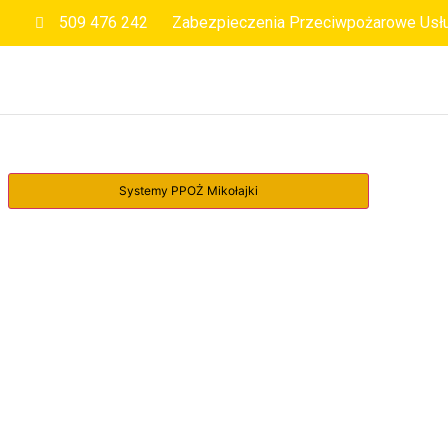
509 476 242
Zabezpieczenia Przeciwpożarowe Usł