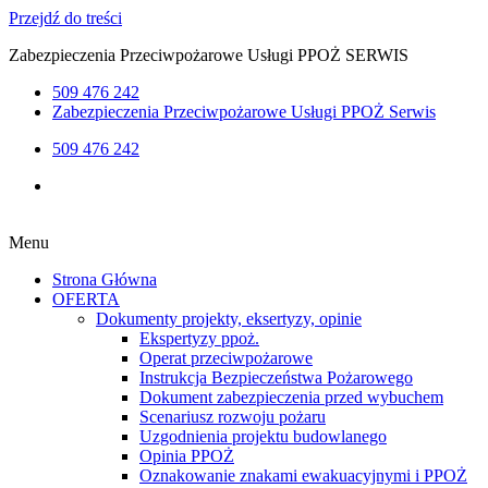
Przejdź do treści
Zabezpieczenia Przeciwpożarowe Usługi PPOŻ SERWIS
509 476 242
Zabezpieczenia Przeciwpożarowe Usługi PPOŻ Serwis
509 476 242
Menu
Strona Główna
OFERTA
Dokumenty projekty, eksertyzy, opinie
Ekspertyzy ppoż.
Operat przeciwpożarowe
Instrukcja Bezpieczeństwa Pożarowego
Dokument zabezpieczenia przed wybuchem
Scenariusz rozwoju pożaru
Uzgodnienia projektu budowlanego
Opinia PPOŻ
Oznakowanie znakami ewakuacyjnymi i PPOŻ