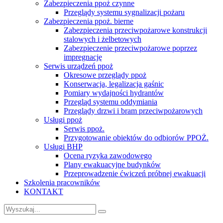
Zabezpieczenia ppoż czynne
Przeglądy systemu sygnalizacji pożaru
Zabezpieczenia ppoż. bierne
Zabezpieczenia przeciwpożarowe konstrukcji
stalowych i żelbetowych
Zabezpieczenie przeciwpożarowe poprzez
impregnację
Serwis urządzeń ppoż
Okresowe przeglądy ppoż
Konserwacja, legalizacja gaśnic
Pomiary wydajności hydrantów
Przegląd systemu oddymiania
Przeglądy drzwi i bram przeciwpożarowych
Usługi ppoż
Serwis ppoż.
Przygotowanie obiektów do odbiorów PPOŻ.
Usługi BHP
Ocena ryzyka zawodowego
Plany ewakuacyjne budynków
Przeprowadzenie ćwiczeń próbnej ewakuacji
Szkolenia pracowników
KONTAKT