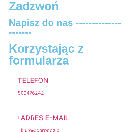
Zadzwoń
Napisz do nas --------------
-------
Korzystając z
formularza
TELEFON
509476242
ADRES E-MAIL
biuro@darppoz.pl