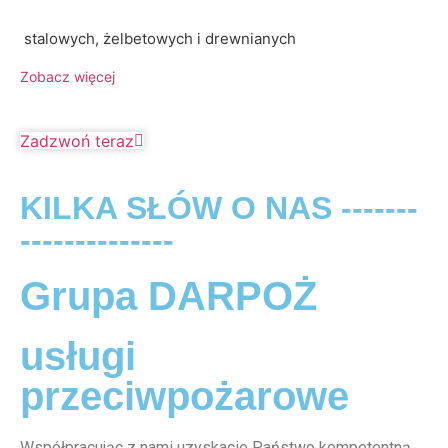
stalowych, żelbetowych i drewnianych
Zobacz więcej
Zadzwoń teraz
KILKA SŁÓW O NAS -------
--------------
Grupa DARPOŻ
usługi
przeciwpożarowe
Współpracując z nami uzyskacie Państwo kompetentną