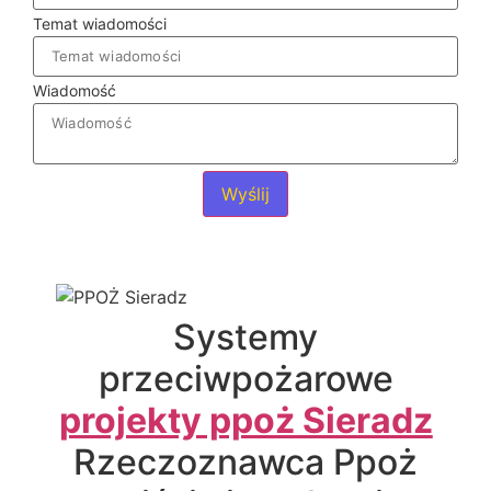
Temat wiadomości
Wiadomość
Wyślij
Systemy
przeciwpożarowe
projekty ppoż Sieradz
Rzeczoznawca Ppoż