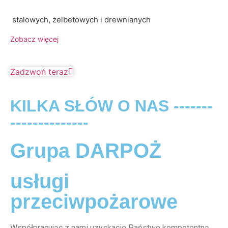
stalowych, żelbetowych i drewnianych
Zobacz więcej
Zadzwoń teraz
KILKA SŁÓW O NAS -------
--------------
Grupa DARPOŻ
usługi
przeciwpożarowe
Współpracując z nami uzyskacie Państwo kompetentną