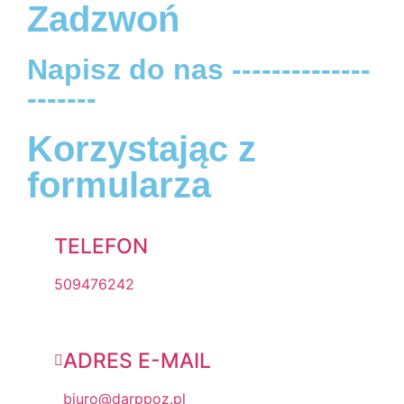
Zadzwoń
Napisz do nas --------------
-------
Korzystając z
formularza
TELEFON
509476242
ADRES E-MAIL
biuro@darppoz.pl