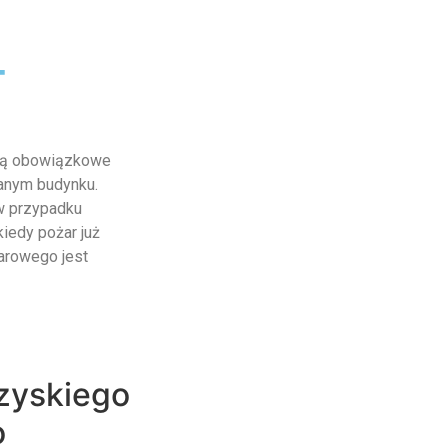
-
 są obowiązkowe
anym budynku.
w przypadku
kiedy pożar już
arowego jest
zyskiego
o