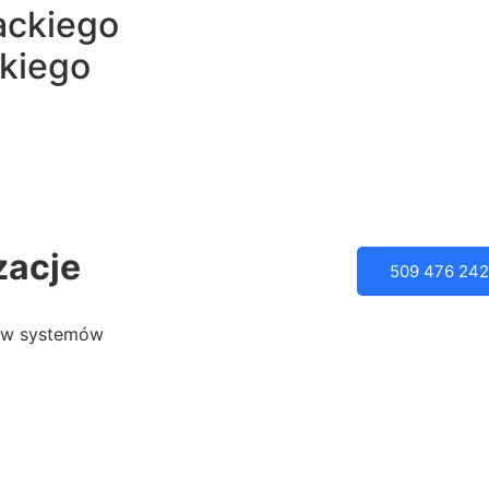
ackiego
kiego
zacje
509 476 242
tów systemów