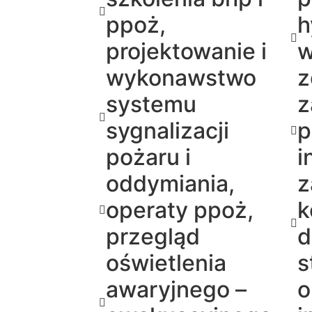
ppoż,
h
projektowanie i
w
wykonawstwo
z
systemu
z
sygnalizacji
p
pożaru i
i
oddymiania,
z
operaty ppoż,
k
przegląd
d
oświetlenia
s
awaryjnego –
o