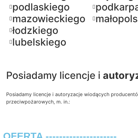
podlaskiego
podkarp
mazowieckiego
małopols
łodzkiego
lubelskiego
Posiadamy licencje i
autory
Posiadamy licencje i autoryzacje wiodących producen
przeciwpożarowych, m. in.:
OFERTA ---------------------