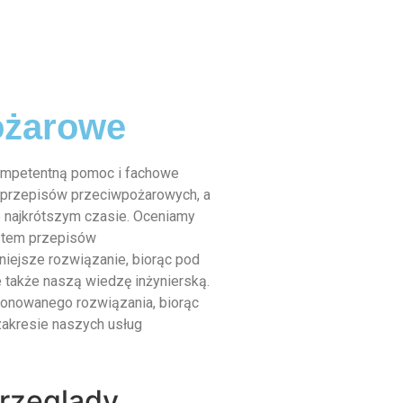
ożarowe
ompetentną pomoc i fachowe
 przepisów przeciwpożarowych, a
 najkrótszym czasie. Oceniamy
kątem przepisów
iejsze rozwiązanie, biorąc pod
 także naszą wiedzę inżynierską.
nowanego rozwiązania, biorąc
akresie naszych usług
rzeglądy