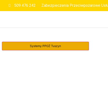
509 476 242
Zabezpieczenia Przeciwpożarowe Usł