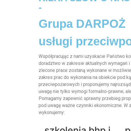
-
Grupa DARPOŻ
usługi przeciwp
Współpracując z nami uzyskacie Państwo k
doradztwo w zakresie aktualnych wymagań i
zlecone prace zostaną wykonane w możliwie
zakres prac do wykonania na obiekcie pod 
przeciwpożarowych i proponujemy najrozsądn
uwagę nie tylko wymogi formalno-prawne, ale
Pomagamy zapewnić sprawny przebieg propo
pod uwagę ważne czynniki ekonomiczne. W z
wykonujemy:
szkolenia bhp i
p