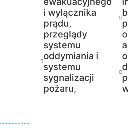
ewakuacyjnego
i
i wyłącznika
b
prądu,
p
przeglądy
o
systemu
a
oddymiania i
o
systemu
d
sygnalizacji
p
pożaru,
w
--------