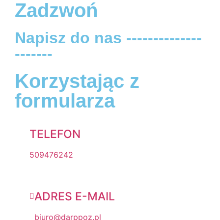
Zadzwoń
Napisz do nas --------------
-------
Korzystając z
formularza
TELEFON
509476242
ADRES E-MAIL
biuro@darppoz.pl