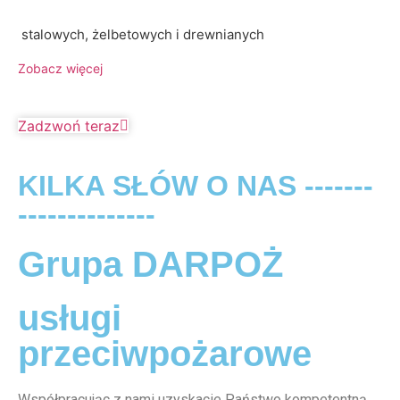
stalowych, żelbetowych i drewnianych
Zobacz więcej
Zadzwoń teraz
KILKA SŁÓW O NAS -------
--------------
Grupa DARPOŻ
usługi
przeciwpożarowe
Współpracując z nami uzyskacie Państwo kompetentną