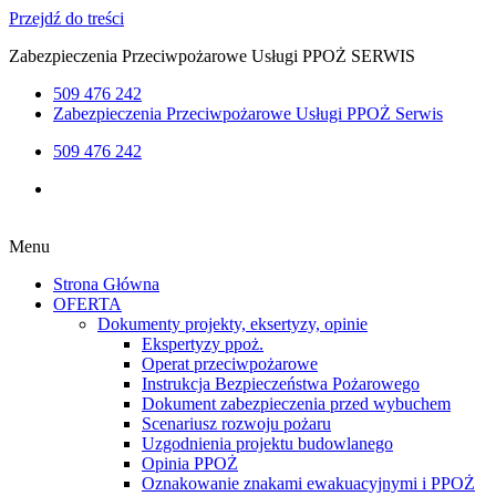
Przejdź do treści
Zabezpieczenia Przeciwpożarowe Usługi PPOŻ SERWIS
509 476 242
Zabezpieczenia Przeciwpożarowe Usługi PPOŻ Serwis
509 476 242
Menu
Strona Główna
OFERTA
Dokumenty projekty, eksertyzy, opinie
Ekspertyzy ppoż.
Operat przeciwpożarowe
Instrukcja Bezpieczeństwa Pożarowego
Dokument zabezpieczenia przed wybuchem
Scenariusz rozwoju pożaru
Uzgodnienia projektu budowlanego
Opinia PPOŻ
Oznakowanie znakami ewakuacyjnymi i PPOŻ