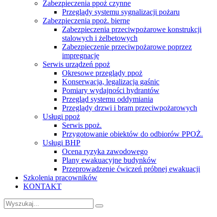
Zabezpieczenia ppoż czynne
Przeglądy systemu sygnalizacji pożaru
Zabezpieczenia ppoż. bierne
Zabezpieczenia przeciwpożarowe konstrukcji
stalowych i żelbetowych
Zabezpieczenie przeciwpożarowe poprzez
impregnację
Serwis urządzeń ppoż
Okresowe przeglądy ppoż
Konserwacja, legalizacja gaśnic
Pomiary wydajności hydrantów
Przegląd systemu oddymiania
Przeglądy drzwi i bram przeciwpożarowych
Usługi ppoż
Serwis ppoż.
Przygotowanie obiektów do odbiorów PPOŻ.
Usługi BHP
Ocena ryzyka zawodowego
Plany ewakuacyjne budynków
Przeprowadzenie ćwiczeń próbnej ewakuacji
Szkolenia pracowników
KONTAKT