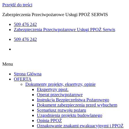
Przejdź do treści
Zabezpieczenia Przeciwpożarowe Usługi PPOŻ SERWIS
509 476 242
Zabezpieczenia Przeciwpożarowe Usługi PPOŻ Serwis
509 476 242
Menu
Strona Główna
OFERTA
Dokumenty projekty, eksertyzy, opinie
Ekspertyzy ppoż.
Operat przeciwpożarowe
Instrukcja Bezpieczeństwa Pożarowego
Dokument zabezpieczenia przed wybuchem
Scenariusz rozwoju pożaru
Uzgodnienia projektu budowlanego
Opinia PPOŻ
Oznakowanie znakami ewakuacyjnymi i PPOŻ