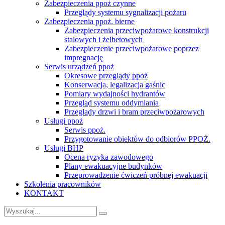
Zabezpieczenia ppoż czynne
Przeglądy systemu sygnalizacji pożaru
Zabezpieczenia ppoż. bierne
Zabezpieczenia przeciwpożarowe konstrukcji
stalowych i żelbetowych
Zabezpieczenie przeciwpożarowe poprzez
impregnację
Serwis urządzeń ppoż
Okresowe przeglądy ppoż
Konserwacja, legalizacja gaśnic
Pomiary wydajności hydrantów
Przegląd systemu oddymiania
Przeglądy drzwi i bram przeciwpożarowych
Usługi ppoż
Serwis ppoż.
Przygotowanie obiektów do odbiorów PPOŻ.
Usługi BHP
Ocena ryzyka zawodowego
Plany ewakuacyjne budynków
Przeprowadzenie ćwiczeń próbnej ewakuacji
Szkolenia pracowników
KONTAKT