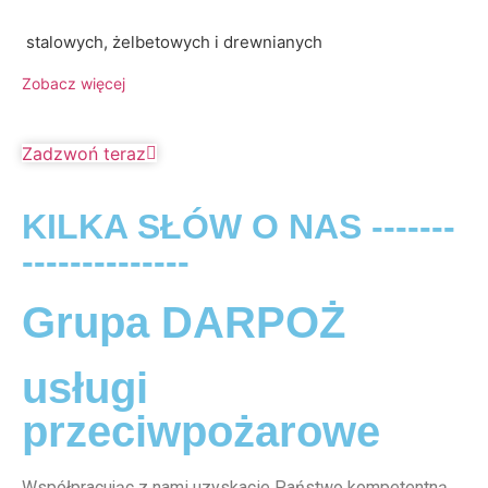
stalowych, żelbetowych i drewnianych
Zobacz więcej
Zadzwoń teraz
KILKA SŁÓW O NAS -------
--------------
Grupa DARPOŻ
usługi
przeciwpożarowe
Współpracując z nami uzyskacie Państwo kompetentną