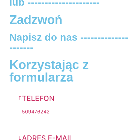
lub ---------------------
Zadzwoń
Napisz do nas --------------
-------
Korzystając z
formularza
TELEFON
509476242
ADRES E-MAIL