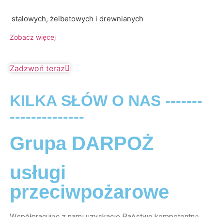
stalowych, żelbetowych i drewnianych
Zobacz więcej
Zadzwoń teraz
KILKA SŁÓW O NAS -------
--------------
Grupa DARPOŻ
usługi
przeciwpożarowe
Współpracując z nami uzyskacie Państwo kompetentną