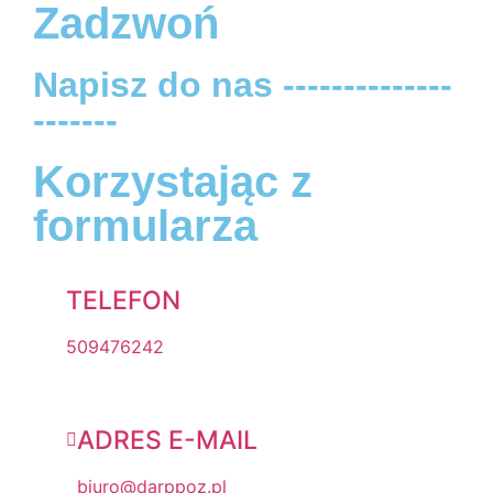
Zadzwoń
Napisz do nas --------------
-------
Korzystając z
formularza
TELEFON
509476242
ADRES E-MAIL
biuro@darppoz.pl