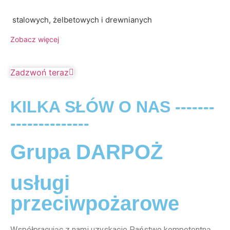
stalowych, żelbetowych i drewnianych
Zobacz więcej
Zadzwoń teraz
KILKA SŁÓW O NAS -------
--------------
Grupa DARPOŻ
usługi
przeciwpożarowe
Współpracując z nami uzyskacie Państwo kompetentną