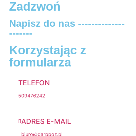
Zadzwoń
Napisz do nas --------------
-------
Korzystając z
formularza
TELEFON
509476242
ADRES E-MAIL
biuro@darppoz.pl