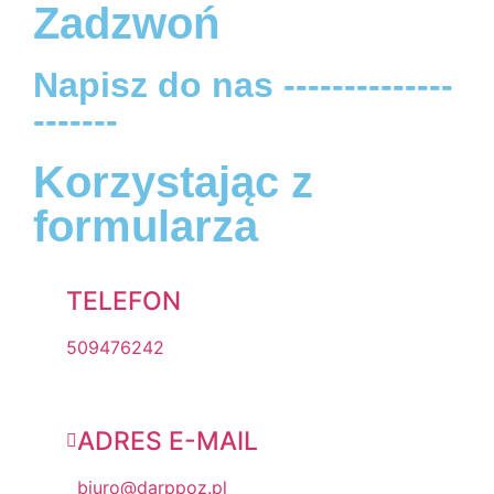
Zadzwoń
Napisz do nas --------------
-------
Korzystając z
formularza
TELEFON
509476242
ADRES E-MAIL
biuro@darppoz.pl