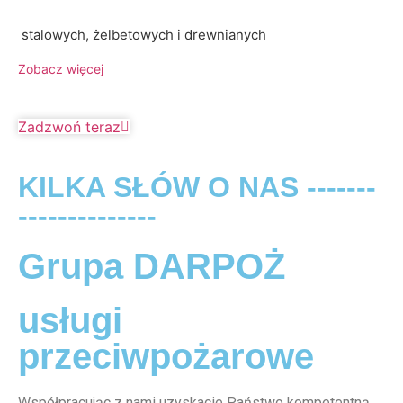
stalowych, żelbetowych i drewnianych
Zobacz więcej
Zadzwoń teraz
KILKA SŁÓW O NAS -------
--------------
Grupa DARPOŻ
usługi
przeciwpożarowe
Współpracując z nami uzyskacie Państwo kompetentną