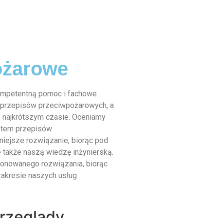
ożarowe
ompetentną pomoc i fachowe
 przepisów przeciwpożarowych, a
 najkrótszym czasie. Oceniamy
kątem przepisów
iejsze rozwiązanie, biorąc pod
 także naszą wiedzę inżynierską.
nowanego rozwiązania, biorąc
akresie naszych usług
rzeglądy