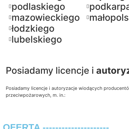
podlaskiego
podkarp
mazowieckiego
małopols
łodzkiego
lubelskiego
Posiadamy licencje i
autory
Posiadamy licencje i autoryzacje wiodących producen
przeciwpożarowych, m. in.:
OFERTA ---------------------