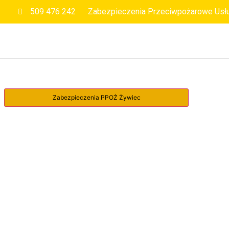
509 476 242
Zabezpieczenia Przeciwpożarowe Usł