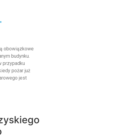
-
 są obowiązkowe
anym budynku.
w przypadku
kiedy pożar już
arowego jest
zyskiego
o