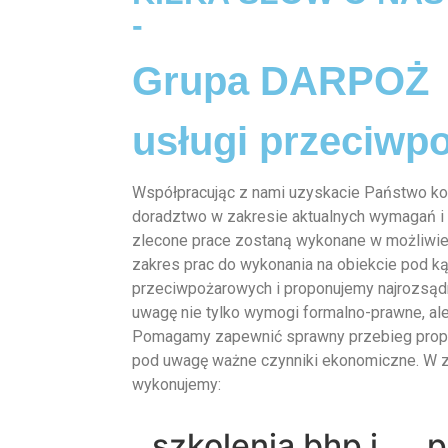
-
Grupa DARPOŻ
usługi przeciwp
Współpracując z nami uzyskacie Państwo k
doradztwo w zakresie aktualnych wymagań i
zlecone prace zostaną wykonane w możliwie
zakres prac do wykonania na obiekcie pod 
przeciwpożarowych i proponujemy najrozsądn
uwagę nie tylko wymogi formalno-prawne, ale
Pomagamy zapewnić sprawny przebieg propo
pod uwagę ważne czynniki ekonomiczne. W z
wykonujemy:
szkolenia bhp i
p