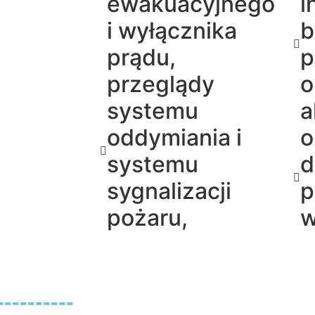
ewakuacyjnego
i
i wyłącznika
b
prądu,
p
przeglądy
o
systemu
a
oddymiania i
o
systemu
d
sygnalizacji
p
pożaru,
w
--------