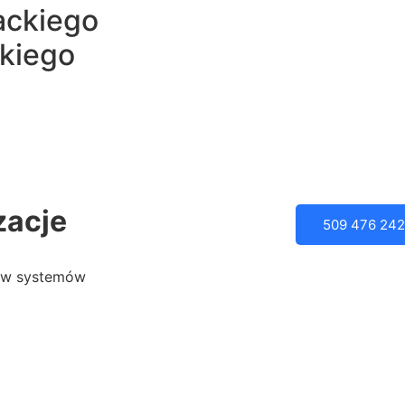
ackiego
kiego
zacje
509 476 242
tów systemów