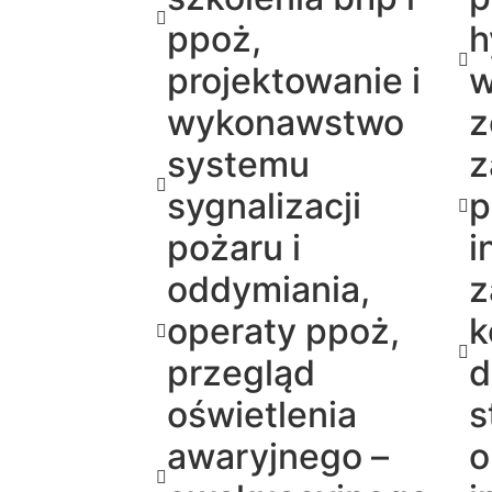
ppoż,
h
projektowanie i
w
wykonawstwo
z
systemu
z
sygnalizacji
p
pożaru i
i
oddymiania,
z
operaty ppoż,
k
przegląd
d
oświetlenia
s
awaryjnego –
o