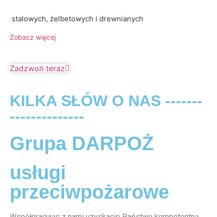
stalowych, żelbetowych i drewnianych
Zobacz więcej
Zadzwoń teraz
KILKA SŁÓW O NAS -------
--------------
Grupa DARPOŻ
usługi
przeciwpożarowe
Współpracując z nami uzyskacie Państwo kompetentną