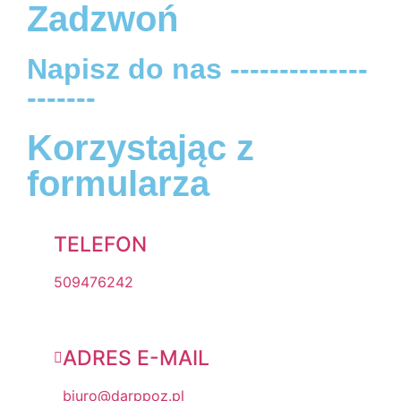
Zadzwoń
Napisz do nas --------------
-------
Korzystając z
formularza
TELEFON
509476242
ADRES E-MAIL
biuro@darppoz.pl