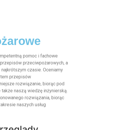
ożarowe
ompetentną pomoc i fachowe
 przepisów przeciwpożarowych, a
 najkrótszym czasie. Oceniamy
kątem przepisów
iejsze rozwiązanie, biorąc pod
 także naszą wiedzę inżynierską.
nowanego rozwiązania, biorąc
akresie naszych usług
rzeglądy