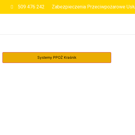
509 476 242
Zabezpieczenia Przeciwpożarowe Usł