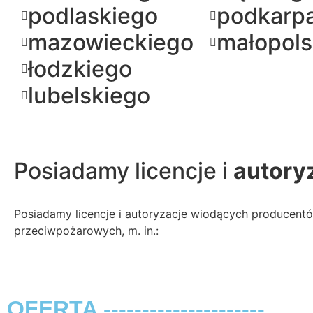
podlaskiego
podkarp
mazowieckiego
małopols
łodzkiego
lubelskiego
Posiadamy licencje i
autory
Posiadamy licencje i autoryzacje wiodących producen
przeciwpożarowych, m. in.:
OFERTA ---------------------