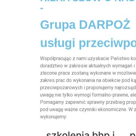
-
Grupa DARPOŻ
usługi przeciwp
Współpracując z nami uzyskacie Państwo k
doradztwo w zakresie aktualnych wymagań i
zlecone prace zostaną wykonane w możliwie
zakres prac do wykonania na obiekcie pod 
przeciwpożarowych i proponujemy najrozsądn
uwagę nie tylko wymogi formalno-prawne, ale
Pomagamy zapewnić sprawny przebieg propo
pod uwagę ważne czynniki ekonomiczne. W z
wykonujemy:
szkolenia bhp i
p