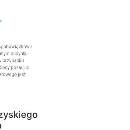
-
 są obowiązkowe
anym budynku.
w przypadku
kiedy pożar już
arowego jest
zyskiego
o