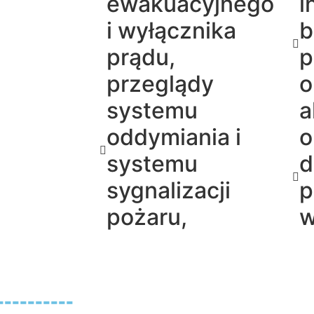
ewakuacyjnego
i
i wyłącznika
b
prądu,
p
przeglądy
o
systemu
a
oddymiania i
o
systemu
d
sygnalizacji
p
pożaru,
w
--------