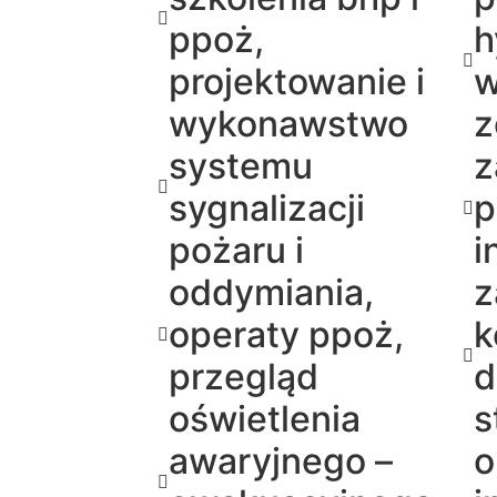
ppoż,
h
projektowanie i
w
wykonawstwo
z
systemu
z
sygnalizacji
p
pożaru i
i
oddymiania,
z
operaty ppoż,
k
przegląd
d
oświetlenia
s
awaryjnego –
o