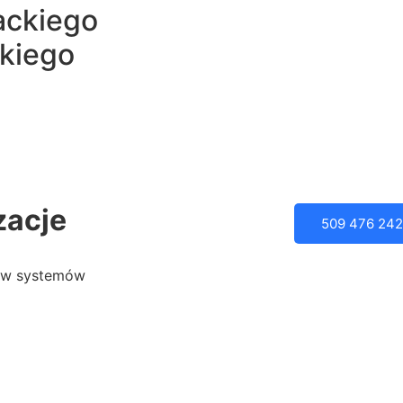
ackiego
kiego
zacje
509 476 242
tów systemów