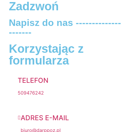
Zadzwoń
Napisz do nas --------------
-------
Korzystając z
formularza
TELEFON
509476242
ADRES E-MAIL
biuro@darppoz.pl