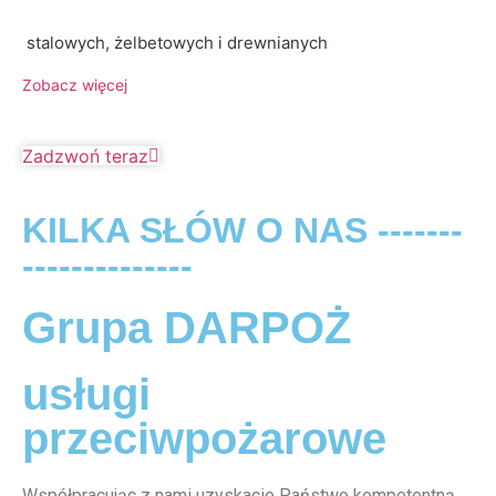
stalowych, żelbetowych i drewnianych
Zobacz więcej
Zadzwoń teraz
KILKA SŁÓW O NAS -------
--------------
Grupa DARPOŻ
usługi
przeciwpożarowe
Współpracując z nami uzyskacie Państwo kompetentną